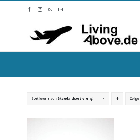
Zum
Facebook
Instagram
WhatsApp
E-
Inhalt
Mail
springen
Sortieren nach
Standardsortierung
Zeige