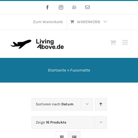
Zum
Facebook
Instagram
WhatsApp
E-
Mail
Inhalt
springen
Zum Warenkorb
WARENKORB
Startseite
»
Fussmatte
Sortieren nach
Datum
Zeige
16 Produkte