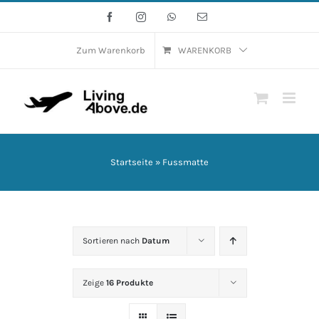
Zum
Facebook
Instagram
WhatsApp
E-
Mail
Inhalt
springen
Zum Warenkorb
WARENKORB
Startseite
»
Fussmatte
Sortieren nach
Datum
Zeige
16 Produkte