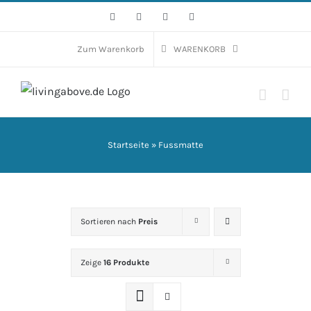
Zum
Facebook
Instagram
WhatsApp
E-
Mail
Inhalt
springen
Zum Warenkorb
WARENKORB
Startseite
»
Fussmatte
Sortieren nach
Preis
Zeige
16 Produkte