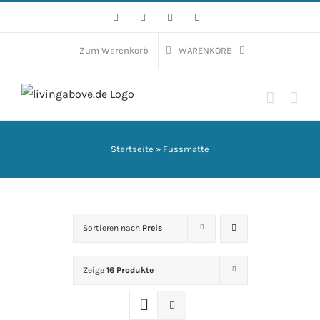
Zum
Facebook
Instagram
WhatsApp
E-
Mail
Inhalt
springen
Zum Warenkorb
WARENKORB
Startseite
»
Fussmatte
Sortieren nach
Preis
Zeige
16 Produkte