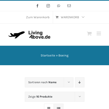
Zum
Facebook
Instagram
WhatsApp
E-
Mail
Inhalt
springen
Zum Warenkorb
WARENKORB
Startseite
»
Boeing
Sortieren nach
Name
Zeige
16 Produkte