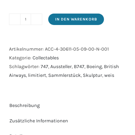
IN DEN WARENKORB
Sculptur_B747_G-
CIVU_Weis
Menge
Artikelnummer:
ACC-4-30611-05-09-00-N-001
Kategorie:
Collectables
Schlagwörter:
747
,
Aussteller
,
B747
,
Boeing
,
British
Airways
,
limitiert
,
Sammlerstück
,
Skulptur
,
weis
Beschreibung
Zusätzliche Informationen