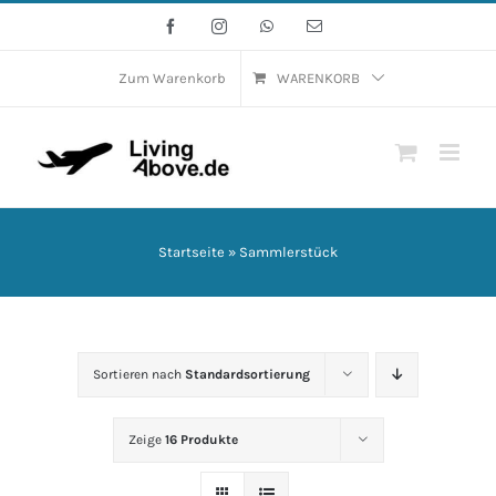
Zum
Facebook
Instagram
WhatsApp
E-
Mail
Inhalt
springen
Zum Warenkorb
WARENKORB
Startseite
»
Sammlerstück
Sortieren nach
Standardsortierung
Zeige
16 Produkte