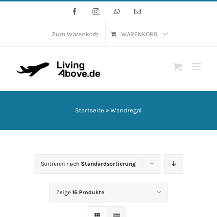
Zum
Facebook
Instagram
WhatsApp
E-
Mail
Inhalt
springen
Zum Warenkorb
WARENKORB
Startseite
»
Wandregal
Sortieren nach
Standardsortierung
Zeige
16 Produkte