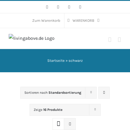
Zum
Facebook
Instagram
WhatsApp
E-
Mail
Inhalt
springen
Zum Warenkorb
WARENKORB
Startseite
»
schwarz
Sortieren nach
Standardsortierung
Zeige
16 Produkte