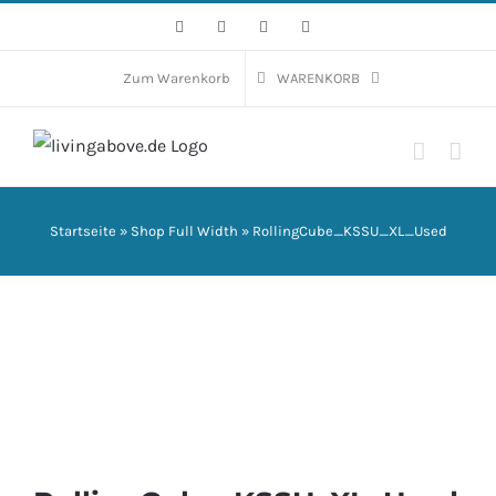
Zum
Facebook
Instagram
WhatsApp
E-
Mail
Inhalt
springen
Zum Warenkorb
WARENKORB
Startseite
»
Shop Full Width
»
RollingCube_KSSU_XL_Used