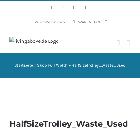
Zum
Facebook
Instagram
WhatsApp
E-
Mail
Inhalt
springen
Zum Warenkorb
WARENKORB
Startseite
»
Shop Full Width
»
HalfSizeTrolley_Waste_Used
HalfSizeTrolley_Waste_Used