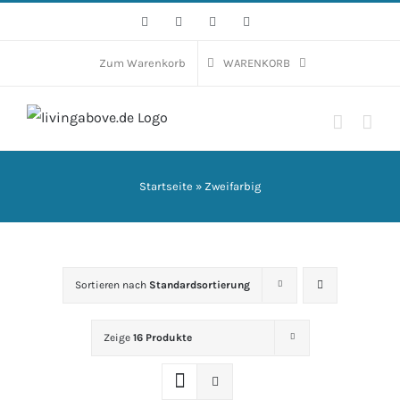
Zum
Facebook
Instagram
WhatsApp
E-
Mail
Inhalt
springen
Zum Warenkorb
WARENKORB
Startseite
»
Zweifarbig
Sortieren nach
Standardsortierung
Zeige
16 Produkte