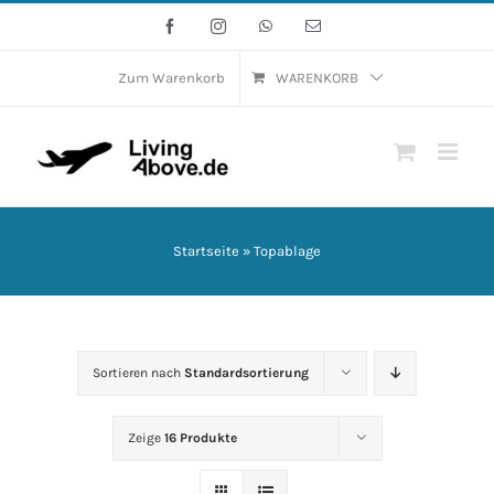
Zum
Facebook
Instagram
WhatsApp
E-
Mail
Inhalt
springen
Zum Warenkorb
WARENKORB
Startseite
»
Topablage
Sortieren nach
Standardsortierung
Zeige
16 Produkte