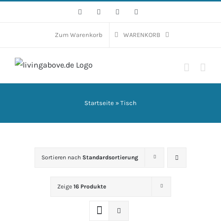
Zum
Facebook
Instagram
WhatsApp
E-
Mail
Inhalt
springen
Zum Warenkorb
WARENKORB
Startseite
»
Tisch
Sortieren nach
Standardsortierung
Zeige
16 Produkte