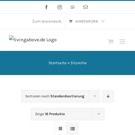
Zum
Facebook
Instagram
WhatsApp
E-
Mail
Inhalt
springen
Zum Warenkorb
WARENKORB
Startseite
»
Sitzreihe
Sortieren nach
Standardsortierung
Zeige
16 Produkte