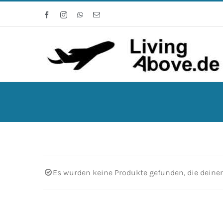
Zum
Facebook
Instagram
WhatsApp
E-
Inhalt
Mail
springen
Es wurden keine Produkte gefunden, die deine