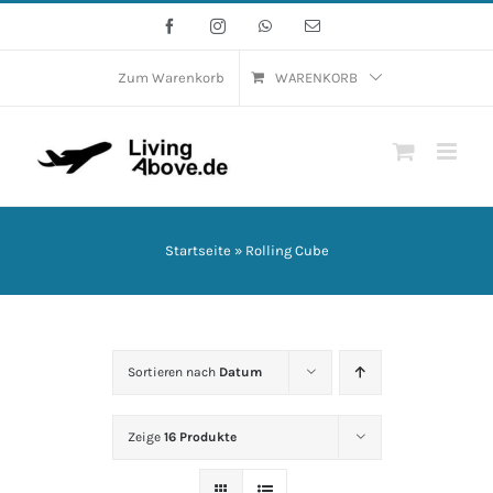
Zum
Facebook
Instagram
WhatsApp
E-
Mail
Inhalt
springen
Zum Warenkorb
WARENKORB
Startseite
»
Rolling Cube
Sortieren nach
Datum
Zeige
16 Produkte