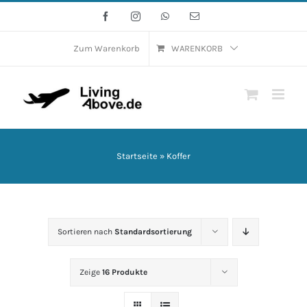
Zum
Facebook
Instagram
WhatsApp
E-
Mail
Inhalt
springen
Zum Warenkorb
WARENKORB
Startseite
»
Koffer
Sortieren nach
Standardsortierung
Zeige
16 Produkte