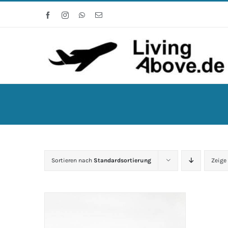
Zum
Facebook
Instagram
WhatsApp
E-
Inhalt
Mail
springen
Sortieren nach
Standardsortierung
Zeige