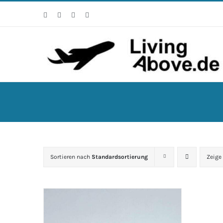
Zum
Facebook
Instagram
WhatsApp
E-
Inhalt
Mail
springen
Sortieren nach
Standardsortierung
Zeige