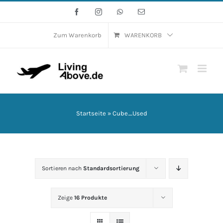
Zum
Facebook
Instagram
WhatsApp
E-
Mail
Inhalt
springen
Zum Warenkorb
WARENKORB
Startseite
»
Cube_Used
Sortieren nach
Standardsortierung
Zeige
16 Produkte